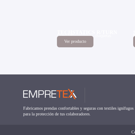
TECHSTATICS R/TURN
Overoles, pantalones, chaquetas.
G/m2 130
Ver producto
Fabricamos prendas confortables y seguras con textiles ignífugos 
para la protección de tus colaboradores.
C