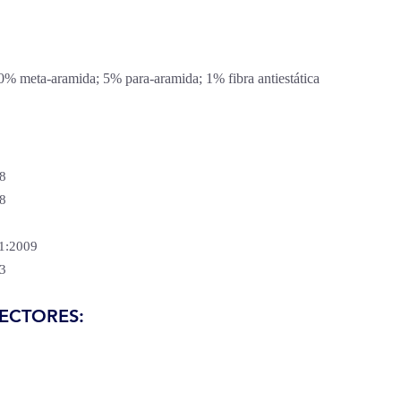
 meta-aramida; 5% para-aramida; 1% fibra antiestática
8
8
1:2009
3
SECTORES: